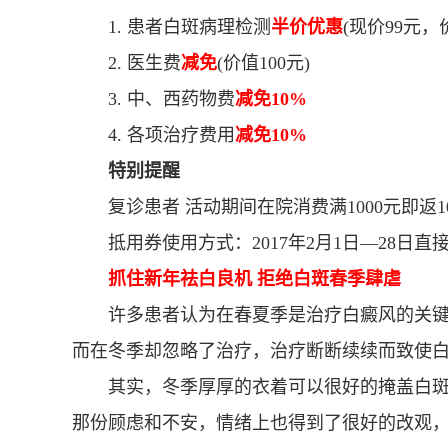
1. 患者白斑病理检测
半价优惠
(现价99元，价
2. 医生费
减免
(价值100元)
3. 中、西药物费
减免10%
4. 各项治疗费用
减免10%
特别提醒
复诊患者 活动期间在院消费满1000元即返1
抵用券使用方式：2017年2月1日—28日直
抓住新年祛白良机 拒绝白斑春季肆虐
许多患者认为在春夏季是治疗白癜风的关键
而在冬季却忽略了治疗，治疗断断续续而致使
其实，冬季厚厚的衣着可以很好的掩盖白斑
那份顾虑和不安，情绪上也得到了很好的改观