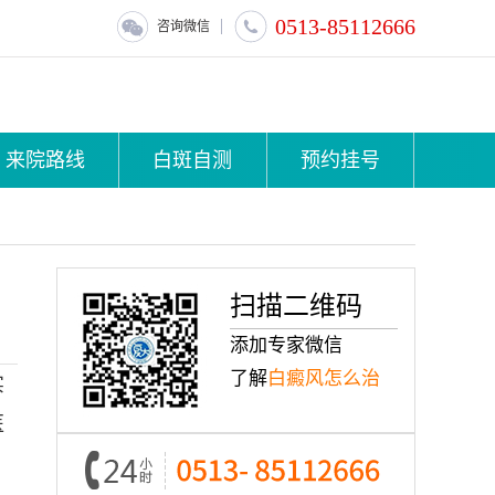
0513-85112666
咨询微信
来院路线
白斑自测
预约挂号
扫描二维码
添加专家微信
了解
白癜风怎么治
实
医